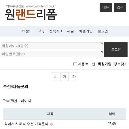
메뉴
검색
1:1문의
FAQ
접속자 1
새글
회원가입
로그인
회
원
로
그
자동로그인
회원가입
정보찾기
인
수선/리폼문의
Total 29건
1 페이지
제목
날짜
와이셔츠 허리 수선 가격문의
07-09