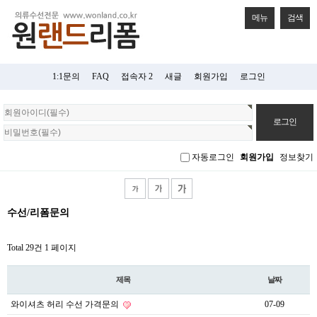
메뉴
검색
1:1문의
FAQ
접속자 2
새글
회원가입
로그인
회
원
로
그
자동로그인
회원가입
정보찾기
인
수선/리폼문의
Total 29건
1 페이지
제목
날짜
와이셔츠 허리 수선 가격문의
07-09