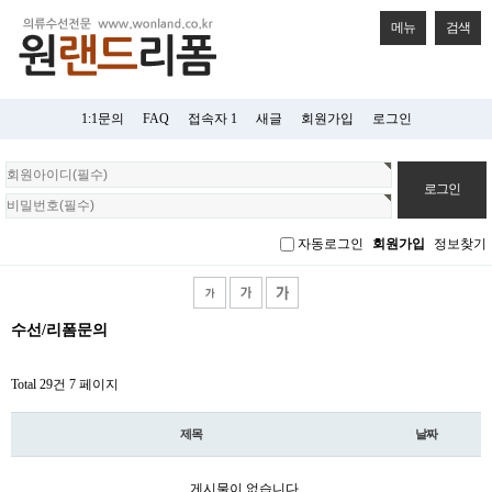
메뉴
검색
1:1문의
FAQ
접속자 1
새글
회원가입
로그인
회
원
로
그
자동로그인
회원가입
정보찾기
인
수선/리폼문의
Total 29건
7 페이지
제목
날짜
게시물이 없습니다.